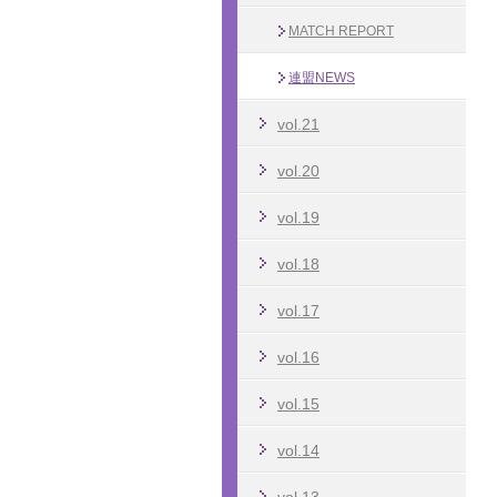
MATCH REPORT
連盟NEWS
vol.21
vol.20
vol.19
vol.18
vol.17
vol.16
vol.15
vol.14