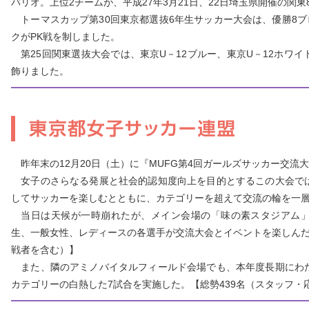
バリオ。上位2チームが、平成27年3月21日、22日埼玉県開催の関
トーマスカップ第30回東京都選抜6年生サッカー大会は、優勝8ブ
クがPK戦を制しました。
第25回関東選抜大会では、東京U－12ブルー、東京U－12ホワ
飾りました。
昨年末の12月20日（土）に『MUFG第4回ガールズサッカー交流
女子のさらなる発展と社会的認知度向上を目的とするこの大会で
してサッカーを楽しむとともに、カテゴリーを超えて交流の輪を一
当日は天候が一時崩れたが、メイン会場の「味の素スタジアム」
生、一般女性、レディースの各選手が交流大会とイベントを楽しんだ。
戦者を含む）】
また、隣のアミノバイタルフィールド会場でも、本年度長期にわ
カテゴリーの白熱した7試合を実施した。【総勢439名（スタッフ・