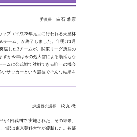
白石 兼康
委員長
ップ（平成28年元旦に行われる天皇杯
0チーム）が終了しました。年明け1月
を突破した3チームが、関東リーグ所属の
ますが今年は今の処大雪による順延もな
チームに公式戦で対戦できる唯一の機会
多いサッカーという競技でそんな結果を
松丸 徹
評議員会議長
部が1回戦制で 実施された。その結果、
部、4部は東京薬科大学が優勝した。各部