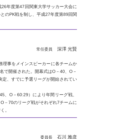
26年度第47回関東大学サッカー大会に
のPK戦を制し、平成27年度第89回関
深澤 光賢
常任委員
務理事をメインスピーカーに各チームか
名で開催された。開幕式はO－40、O－
決定、すでに予選リーグが開始されてい
45、O－60:29）により年間リーグ戦、
O－70のリーグ戦がそれぞれ7チームに
行く。
石川 雅彦
委員長