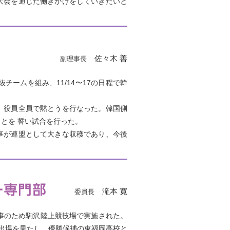
大会を通じた働きかけをしていきたいと
佐々木 善
副理事長
ームを組み、11/14〜17の日程で韓
、役員全員で黙とうを行なった。韓国側
とを 誓い試合を行った。
事が連盟として大きな収穫であり、今後
滝本 寛
委員長
事のため駒沢陸上競技場で実施された。
出場を果たし、優勝候補の東福岡高校と