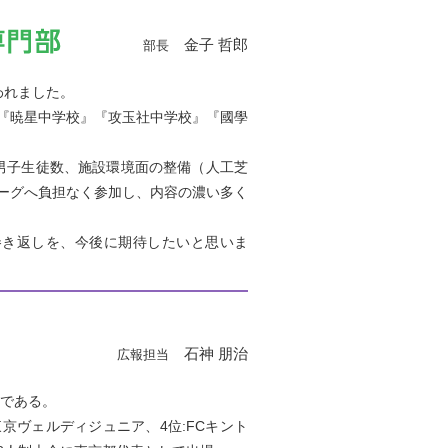
金子 哲郎
部長
われました。
『暁星中学校』『攻玉社中学校』『國學
。
男子生徒数、施設環境面の整備（人工芝
ーグへ負担なく参加し、内容の濃い多く
き返しを、今後に期待したいと思いま
石神 朋治
広報担当
りである。
京ヴェルディジュニア、4位:FCキント