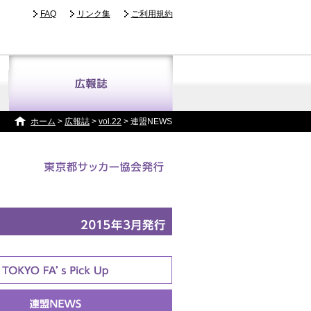
FAQ
リンク集
ご利用規約
ホーム
>
広報誌
>
vol.22
> 連盟NEWS