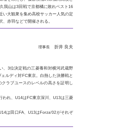
久我山は3回戦で京都橘に敗れベスト16
近い大観衆を集め高校サッカー人気の定
沢、赤羽などで開催される。
折井 良夫
理事長
い、3位決定戦の三菱養和対横河武蔵野
ヴェルディ対FC東京。白熱した決勝戦と
のクラブユースのレベルの高さを証明し
われ、U14はFC東京深川、U13は三菱
田口FA、U13はForza‘02がそれぞ