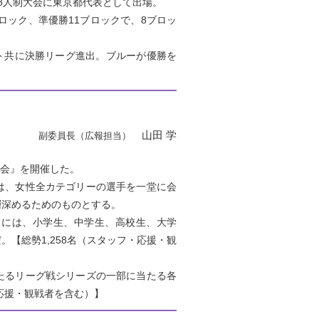
東8人制大会に東京都代表として出場。
ロック、準優勝11ブロックで、8ブロッ
イト共に決勝リーグ進出。ブルーが優勝を
山田 学
副委員長（広報担当）
大会』を開催した。
は、女性全カテゴリーの選手を一堂に会
層深めるためのものとする。
には、小学生、中学生、高校生、大学
【総勢1,258名（スタッフ・応援・観
たるリーグ戦シリーズの一部に当たる各
応援・観戦者を含む）】