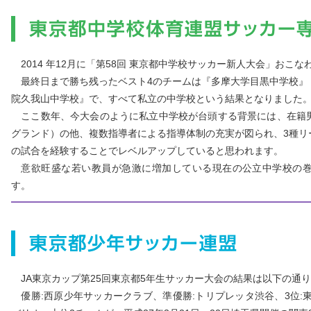
2014 年12月に「第58回 東京都中学校サッカー新人大会」おこな
最終日まで勝ち残ったベスト4のチームは『多摩大学目黒中学校』
院久我山中学校』で、すべて私立の中学校という結果となりました
ここ数年、今大会のように私立中学校が台頭する背景には、在籍
グランド）の他、複数指導者による指導体制の充実が図られ、3種リ
の試合を経験することでレベルアップしていると思われます。
意欲旺盛な若い教員が急激に増加している現在の公立中学校の巻
す。
JA東京カップ第25回東京都5年生サッカー大会の結果は以下の通
優勝:西原少年サッカークラブ、準優勝:トリプレッタ渋谷、3位:東