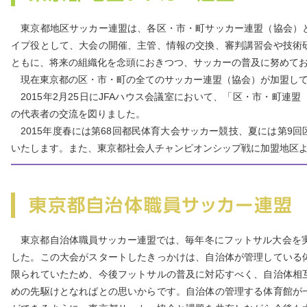
東京都地区サッカー連盟は、各区・市・町サッカー連盟（協会）
イプ役として、大会の開催、主管、情報の交換、審判講習会や技術
ともに、将来の組織化を念頭におきつつ、サッカーの普及に努めて
現在東京都の区・市・町の全てのサッカー連盟（協会）が加盟し
2015年2月25日にJFAハウス会議室において、「区・市・町連
の代表者の交流を図りました。
2015年度春には第68回都民体育大会サッカー競技、夏には第9
いたします。また、東京都社会人チャンピオンシップ戦に加盟地区
東京都自治体職員サッカー連盟では、毎年冬にフットサル大会を実
した。この大会がスタートしたきっかけは、自治体が管理している
限られていたため、今後フットサルの普及に対応すべく、自治体相
めの先駆けとなればとの思いからです。自治体の管理する体育館が