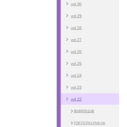
vol.30
vol.29
vol.28
vol.27
vol.26
vol.25
vol.24
vol.23
vol.22
巻頭特別企画
TOKYO FA’s Pick Up