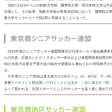
1部の上位3チームの朝鮮大学校、國學院大學、明治学院大学は平成
出場した。その結果、朝鮮大学校が昇格決定戦において、國學院大學と
東大学サッカーリーグ戦2部に昇格することになった。
2015年度のシニアサッカー連盟開幕式が日本サッカー協会藤縄常
らの代表、応援をいただくスポンサー各社および連盟関係者総勢290
50の全国大会東京予選大会の組合せ抽選会も兼ねており対戦相手が
る。
今年度のシニア登録は過去最大の126チーム（O－40:52、O－50:
各種トーナメント戦を競って行くこととなるが、これに加えO－65、
よって競われる。生涯スポーツとしてのサッカーを益々推し進めて