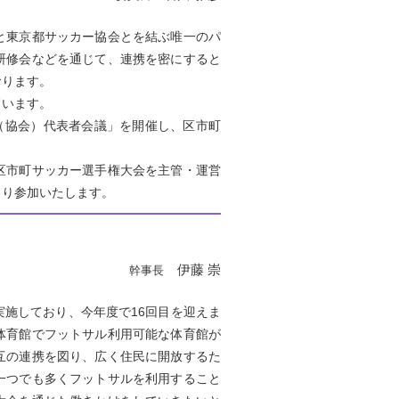
と東京都サッカー協会とを結ぶ唯一のパ
研修会などを通じて、連携を密にすると
おります。
ています。
盟（協会）代表者会議」を開催し、区市町
回区市町サッカー選手権大会を主管・運営
より参加いたします。
伊藤 崇
幹事長
施しており、今年度で16回目を迎えま
体育館でフットサル利用可能な体育館が
互の連携を図り、広く住民に開放するた
一つでも多くフットサルを利用すること