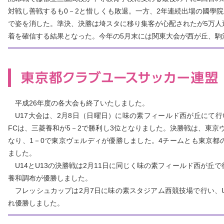
対戦し善戦するも0－2と惜しくも敗退。一方、2年連続出場の國學院
で姿を消した。準決、決勝は埼スタに移り集客が心配されたが5万人
着を確信する結果となった。今年の5月末には関東大会が西が丘、駒
平成26年度の各大会も終了いたしました。
U17大会は、2月8日（日曜日）に味の素フィールド西が丘にて行
FCは、三菱養和が5－2で勝利し3位となりました。決勝戦は、東京
なり、1－0で東京ヴェルディが優勝しました。4チームとも東京都
ました。
U14とU13の決勝戦は2月11日に同じく味の素フィールド西が丘で行
養和調布が優勝しました。
フレッシュカップは2月7日に味の素スタジアム西競技場で行い、U14は
れ優勝しました。