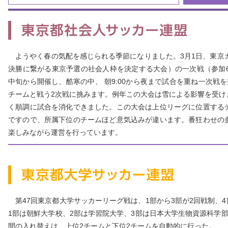
ようやく春の気配を感じられる季節になりました。3月1日、東京カ
決勝に繋がる東京予選の社会人枠を決定する大会）の一次戦（参加6
中旬から開催し、酷寒の中、 朝9:00から夜まで試合を重ね一次戦
チームと戦う2次戦に挑みます。例年この大会は雪による影響を受け
く順調に試合を消化できました。この大会は上位リーグに位置する
ですので、所属下位のチームほど意気込みが違います。番狂わせの
楽しみながら運営を行っています。
第47回東京都大学サッカーリーグ戦は、1部から3部が2回戦制、4
1部は朝鮮大学校、2部は学習院大学、3部は日本大学生物資源科学
間の入れ替えは、上位2チームと下位2チームを自動的に行った。