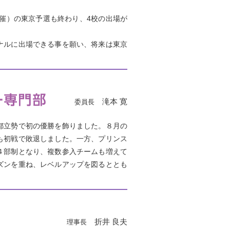
開催）の東京予選も終わり、4校の出場が
ナルに出場できる事を願い、将来は東京
滝本 寛
委員長
都立勢で初の優勝を飾りました。８月の
も初戦で敗退しました。一方、プリンス
４部制となり、複数参入チームも増えて
ズンを重ね、レベルアップを図るととも
折井 良夫
理事長