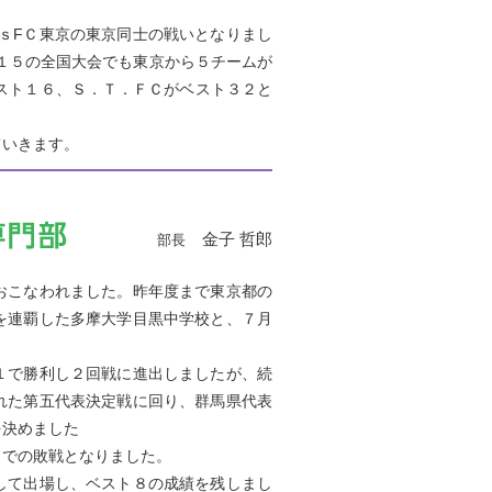
ｓFＣ東京の東京同士の戦いとなりまし
１５の全国大会でも東京から５チームが
スト１６、Ｓ．Ｔ．ＦＣがベスト３２と
いきます。
金子 哲郎
部長
おこなわれました。昨年度まで東京都の
を連覇した多摩大学目黒中学校と、７月
１で勝利し２回戦に進出しましたが、続
れた第五代表決定戦に回り、群馬県代表
を決めました
での敗戦となりました。
して出場し、ベスト８の成績を残しまし