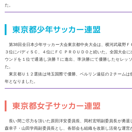
た。
第38回全日本少年サッカー大会東京都中央大会は、横河武蔵野Ｆ
３位にバディＳＣ、４位にＦＣ ＰＲＯＵＤＯと続いた。全国大会に
ウンドを１位で通過し決勝Ｔに進出、準決勝にて優勝したセレッ
た。
東京都Ｕ１２選抜は埼玉国際で優勝、ベルリン遠征の２チームは
年となりました。
長い間ご尽力を頂いた原田洋安委員長、岡村宏明副委員長が勇退
森幸子・山田学両副委員長とし、各部会も組織を改新し活発な運営