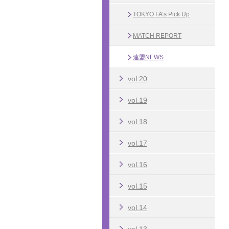
TOKYO FA’s Pick Up
MATCH REPORT
連盟NEWS
vol.20
vol.19
vol.18
vol.17
vol.16
vol.15
vol.14