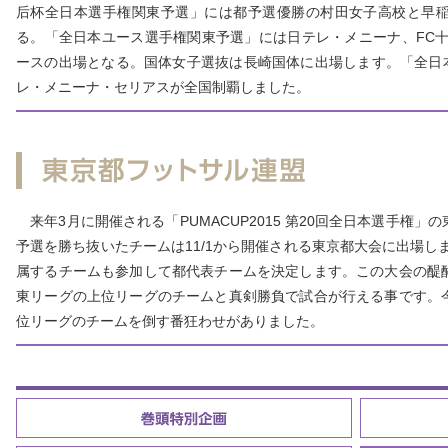
后杯全日本選手権関東予選」には都予選優勝の村田女子高校と早
る。「全日本ユース選手権関東予選」には日テレ・メニーナ、FC十文
ースの出場となる。国体女子選抜は長崎国体に出場します。「全日本
レ・メニーナ・セリアスが全国制覇しました。
来年3月に開催される「PUMACUP2015 第20回全日本選手権」
予選を勝ち抜いたチームは11/1から開催される東京都大会に出場し
属するチームも参加して都代表チームを決定します。この大会の醍
東リーグの上位リーグのチームと真剣勝負で試合が行える事です。
位リーグのチームを倒す番狂わせがありました。