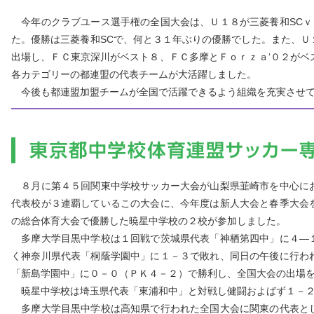
今年のクラブユース選手権の全国大会は、Ｕ１８が三菱養和SCｖ
た。優勝は三菱養和SCで、何と３１年ぶりの優勝でした。また、Ｕ
出場し、ＦＣ東京深川がベスト８、ＦＣ多摩とＦｏｒｚａ‘０２がベ
各カテゴリーの都連盟の代表チームが大活躍しました。
今後も都連盟加盟チームが全国で活躍できるよう組織を充実させて
８月に第４５回関東中学校サッカー大会が山梨県韮崎市を中心に
代表校が３連覇しているこの大会に、今年度は新人大会と春季大会
の総合体育大会で優勝した暁星中学校の２校が参加しました。
多摩大学目黒中学校は１回戦で茨城県代表「神栖第四中」に４―
く神奈川県代表「桐蔭学園中」に１－３で敗れ、同日の午後に行わ
「新島学園中」に０－０（ＰＫ４－２）で勝利し、全国大会の出場
暁星中学校は埼玉県代表「東浦和中」と対戦し健闘およばず１－２
多摩大学目黒中学校は高知県で行われた全国大会に関東の代表と