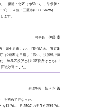
加） 優勝：北区（赤羽FC）、準優勝：
ーズ）、４位：三鷹市(FC OSAWA)
たします。
伊藤 崇
幹事長
、石川県七尾市において開催され、東京消
庁は2連覇を目指して戦い、決勝戦で藤
した。練馬区役所と杉並区役所はともに2
1回戦敗退でした。
佐々木 善
副理事長
」を初めて行なった。
を目的に、約250名の学生が積極的に