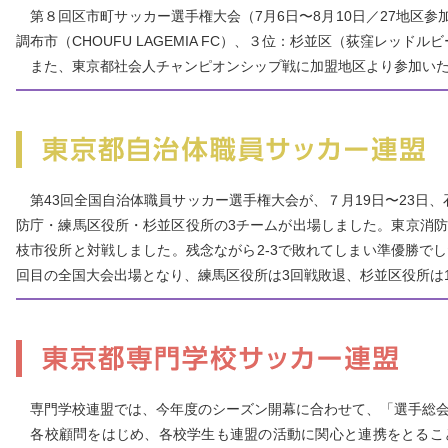
第８回区市町サッカー選手権大会（7月6日〜8月10日／27地区参
調布市（CHOUFU LAGEMIA FC）、３位：杉並区（荻窪レッドルビ
また、東京都社会人チャンピオンシップ戦に加盟地区より参加い
第43回全国自治体職員サッカー選手権大会が、７月19日〜23日
防庁・練馬区役所・杉並区役所の3チームが出場しました。東京消防
枝市役所と対戦しました。残念ながら2-3で敗れてしまい準優勝で
回目の全国大会出場となり、練馬区役所は3回戦敗退、杉並区役所は
専門学校連盟では、今年度のシーズン開幕に合わせて、「選手総会
各校顧問をはじめ、各校学生も連盟の活動に関心と連携をとること