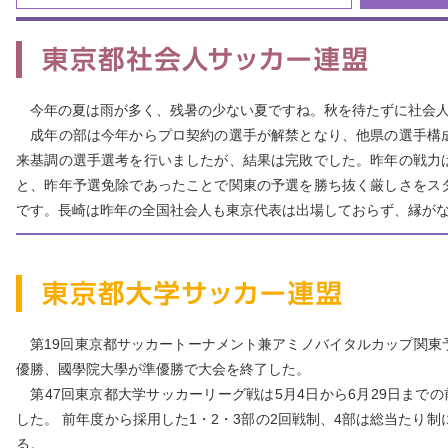
今年の夏は雨が多く、残暑の少ない夏ですね。秋を待たずに社会人
成年の部は今年からプロ契約の選手が解禁となり、他県の選手構
来基調の選手選考を行いましたが、結果は完敗でした。昨年の戦力
と、昨年予選免除であったことで関東の予選を勝ち抜く厳しさをス
です。長崎は昨年の全国社会人も東京代表は出場しておらず、縁が
第19回東京都サッカートーナメント兼アミノバイタルカップ関東
優勝、國學院大學が準優勝で大会を終了した。
第47回東京都大学サッカーリーグ戦は5月4日から6月29日までの
した。 前年度から採用した1・2・3部の2回戦制、4部は総当たり制
る。