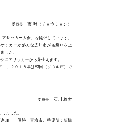
曺 明（チョウミョン）
委員長
ニアサッカー大会」を開催しています。
のサッカーが盛んな広州市が名乗りを上
りました。
シニアサッカーから芽生えます。
市）、２０１６年は韓国（ソウル市）で
石川 雅彦
委員長
たしました。
区参加） 優勝：青梅市、準優勝：板橋