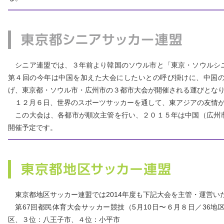
シニア連盟では、３年前より韓国のソウル市と「東京・ソウルシ
第４回の今年は中国を加えた大会にしたいとの呼び掛けに、中国
げ、東京都・ソウル市・広州市の３都市大会が開催される運びとな
１２月６日、世界のスポーツサッカーを通して、東アジアの友情が
この大会は、各都市が順次主管を行い、２０１５年は中国（広州
開催予定です。
東京都地区サッカー連盟では2014年度も下記大会を主管・運営い
第67回都民体育大会サッカー競技（5月10日〜６月８日／36地
区、３位：八王子市、４位：小平市