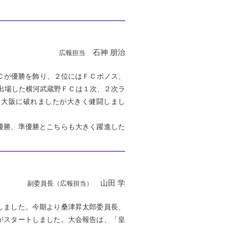
石神 朋治
広報担当
Ｃが優勝を飾り、２位にはＦＣボノス、
出場した横河武蔵野ＦＣは１次、２次ラ
ソ大阪に破れましたが大きく健闘しまし
優勝、準優勝とこちらも大きく躍進した
山田 学
副委員長（広報担当）
しました。今期より桑津昇太郎委員長、
がスタートしました。大会報告は、「皇