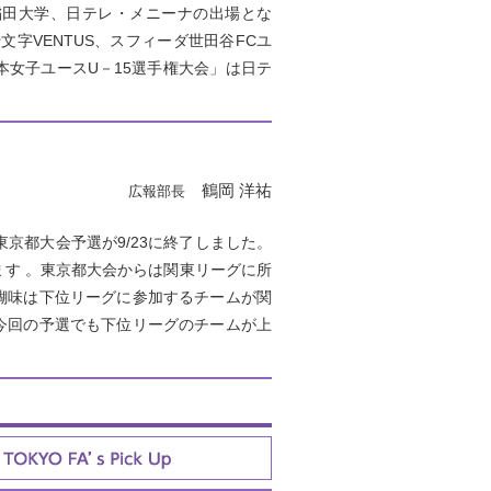
稲田大学、日テレ・メニーナの出場とな
字VENTUS、スフィーダ世田谷FCユ
女子ユースU－15選手権大会」は日テ
鶴岡 洋祐
広報部長
の東京都大会予選が9/23に終了しました。
ます 。東京都大会からは関東リーグに所
醐味は下位リーグに参加するチームが関
今回の予選でも下位リーグのチームが上