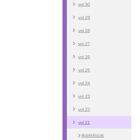
vol.30
vol.29
vol.28
vol.27
vol.26
vol.25
vol.24
vol.23
vol.22
vol.21
巻頭特別企画