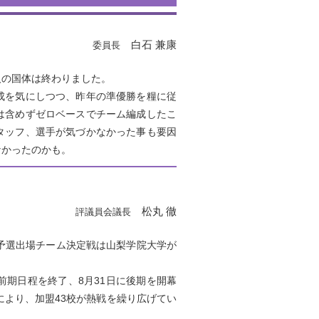
白石 兼康
委員長
の国体は終わりました。
成を気にしつつ、昨年の準優勝を糧に従
は含めずゼロベースでチーム編成したこ
タッフ、選手が気づかなかった事も要因
なかったのかも。
松丸 徹
評議員会議長
予選出場チーム決定戦は山梨学院大学が
前期日程を終了、8月31日に後期を開幕
により、加盟43校が熱戦を繰り広げてい