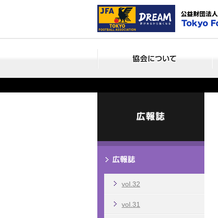
vol.32
vol.31