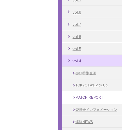
vol.9
vol.8
vol.7
vol.6
vol.5
vol.4
巻頭特別企画
TOKYO FA’s Pick Up
MATCH REPORT
委員会インフォメーション
連盟NEWS